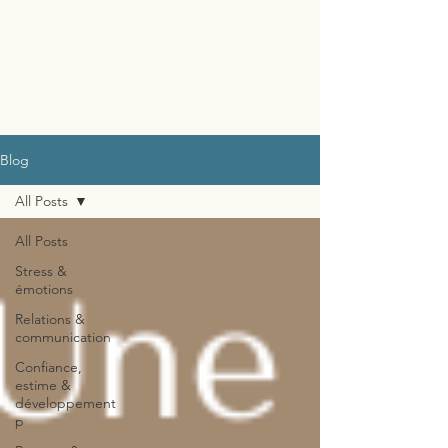
Blog
All Posts
All Posts
Stress &
émotions
Relations &
communication
Confiance,
estime &
développement
p