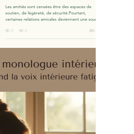
Pourquoi certaines amitiés
génèrent autant d’anxiété
Les amitiés sont censées être des espaces de
soutien, de légèreté, de sécurité.Pourtant,
certaines relations amicales deviennent une source
constante de stress. On y pense beaucoup. On
anticipe. On se demande si l’on a fait ou dit “ce
qu’il fallait”. Et au lieu de se sentir nourri·e, on se
sent tendu·e.