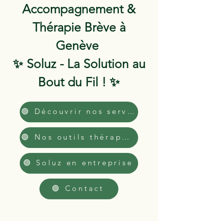
Accompagnement &
Thérapie Brève à
Genève
✨ Soluz - La Solution au
Bout du Fil ! ✨
🟢 Découvrir nos services
🟢 Nos outils thérapeutiques
🟢 Soluz en entreprise
🟢 Contact