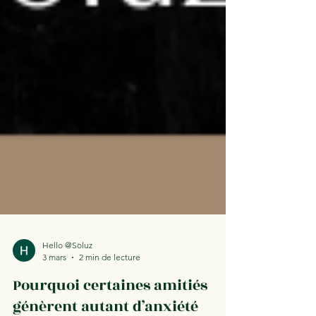
Hello @Soluz
3 mars
2 min de lecture