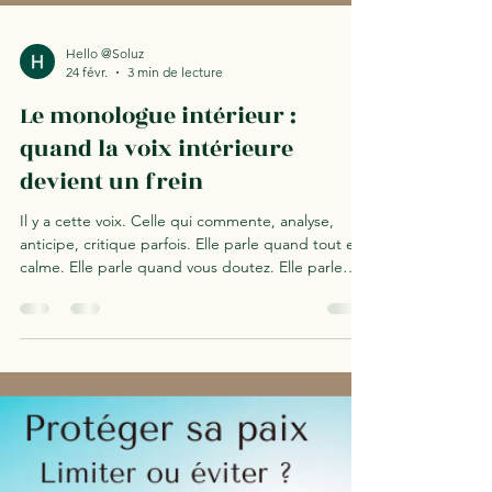
Hello @Soluz
24 févr.
3 min de lecture
Le monologue intérieur :
quand la voix intérieure
devient un frein
Il y a cette voix. Celle qui commente, analyse,
anticipe, critique parfois. Elle parle quand tout est
calme. Elle parle quand vous doutez. Elle parle
parfois même quand vous allez bien. Avoir un
monologue intérieur est normal. Mais lorsqu’il
devient constant, exigeant ou dévalorisant, il peut
se transformer en frein émotionnel invisible .
Qu’est-ce que le monologue intérieur ? Le