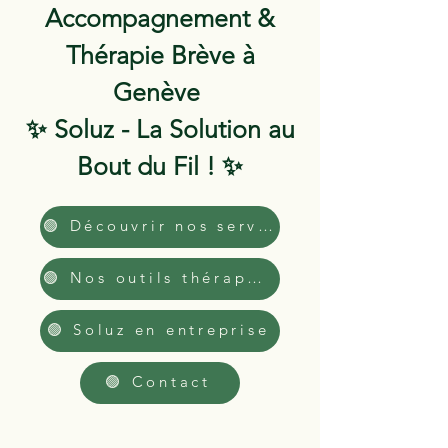
Accompagnement &
Thérapie Brève à
Genève
✨ Soluz - La Solution au
Bout du Fil ! ✨
🟢 Découvrir nos services
🟢 Nos outils thérapeutiques
🟢 Soluz en entreprise
🟢 Contact