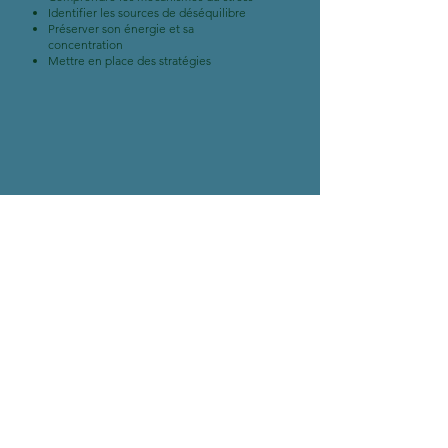
Identifier les sources de déséquilibre
Préserver son énergie et sa
concentration
Mettre en place des stratégies