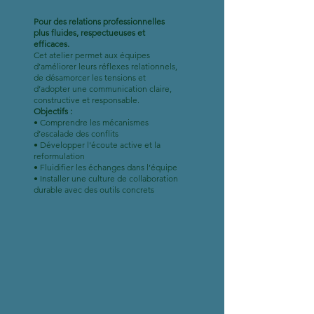
Pour des relations professionnelles
plus fluides, respectueuses et
efficaces.
Cet atelier permet aux équipes
d’améliorer leurs réflexes relationnels,
de désamorcer les tensions et
d’adopter une communication claire,
constructive et responsable.
Objectifs :
• Comprendre les mécanismes
d’escalade des conflits
• Développer l'écoute active et la
reformulation
• Fluidifier les échanges dans l’équipe
• Installer une culture de collaboration
durable avec des outils concrets