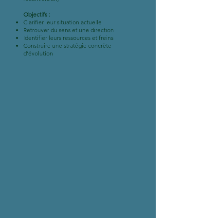
Objectifs :
Clarifier leur situation actuelle
Retrouver du sens et une direction
Identifier leurs ressources et freins
Construire une stratégie concrète
d’évolution