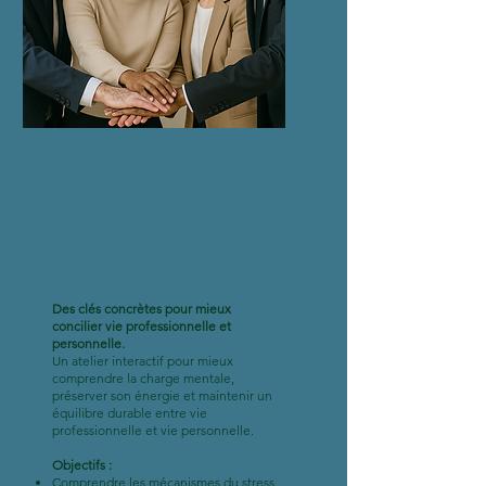
Des clés concrètes pour mieux
concilier vie professionnelle et
personnelle.
Un atelier interactif pour mieux
comprendre la charge mentale,
préserver son énergie et maintenir un
équilibre durable entre vie
professionnelle et vie personnelle.
Objectifs :
Comprendre les mécanismes du stress