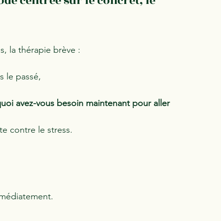
de centrée sur le concret, le 
, la thérapie brève :
 le passé,
uoi avez-vous besoin maintenant pour aller 
te contre le stress.
mmédiatement.