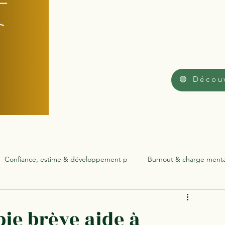
🟢 Décou
Confiance, estime & développement p
Burnout & charge menta
Adolescents & famille
ie brève aide à